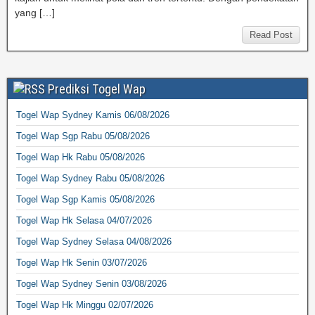
yang […]
Read Post
Prediksi Togel Wap
Togel Wap Sydney Kamis 06/08/2026
Togel Wap Sgp Rabu 05/08/2026
Togel Wap Hk Rabu 05/08/2026
Togel Wap Sydney Rabu 05/08/2026
Togel Wap Sgp Kamis 05/08/2026
Togel Wap Hk Selasa 04/07/2026
Togel Wap Sydney Selasa 04/08/2026
Togel Wap Hk Senin 03/07/2026
Togel Wap Sydney Senin 03/08/2026
Togel Wap Hk Minggu 02/07/2026