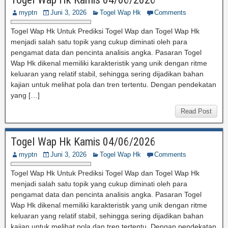
myptn
Juni 3, 2026
Togel Wap Hk
Comments
Togel Wap Hk Untuk Prediksi Togel Wap dan Togel Wap Hk
menjadi salah satu topik yang cukup diminati oleh para
pengamat data dan pencinta analisis angka. Pasaran Togel
Wap Hk dikenal memiliki karakteristik yang unik dengan ritme
keluaran yang relatif stabil, sehingga sering dijadikan bahan
kajian untuk melihat pola dan tren tertentu. Dengan pendekatan
yang […]
Read Post
Togel Wap Hk Kamis 04/06/2026
myptn
Juni 3, 2026
Togel Wap Hk
Comments
Togel Wap Hk Untuk Prediksi Togel Wap dan Togel Wap Hk
menjadi salah satu topik yang cukup diminati oleh para
pengamat data dan pencinta analisis angka. Pasaran Togel
Wap Hk dikenal memiliki karakteristik yang unik dengan ritme
keluaran yang relatif stabil, sehingga sering dijadikan bahan
kajian untuk melihat pola dan tren tertentu. Dengan pendekatan