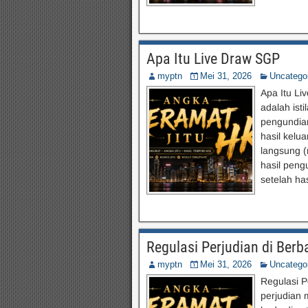
Apa Itu Live Draw SGP
myptn
Mei 31, 2026
Uncatego
Apa Itu L
adalah ist
pengundia
hasil kelu
langsung (
hasil peng
setelah has
Regulasi Perjudian di Berb
myptn
Mei 31, 2026
Uncatego
Regulasi P
perjudian