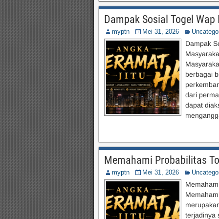
Dampak Sosial Togel Wap 
myptn
Mei 31, 2026
Uncatego
Dampak So
Masyaraka
Masyarakat
berbagai 
perkembang
dari permai
dapat diak
menganggap
Memahami Probabilitas T
myptn
Mei 31, 2026
Uncatego
Memahami 
Memahami P
merupakan
terjadinya