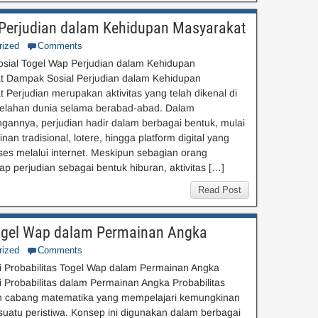
Perjudian dalam Kehidupan Masyarakat
rized
Comments
sial Togel Wap Perjudian dalam Kehidupan
t Dampak Sosial Perjudian dalam Kehidupan
 Perjudian merupakan aktivitas yang telah dikenal di
belahan dunia selama berabad-abad. Dalam
annya, perjudian hadir dalam berbagai bentuk, mulai
nan tradisional, lotere, hingga platform digital yang
ses melalui internet. Meskipun sebagian orang
 perjudian sebagai bentuk hiburan, aktivitas […]
Read Post
ogel Wap dalam Permainan Angka
rized
Comments
Probabilitas Togel Wap dalam Permainan Angka
robabilitas dalam Permainan Angka Probabilitas
 cabang matematika yang mempelajari kemungkinan
 suatu peristiwa. Konsep ini digunakan dalam berbagai