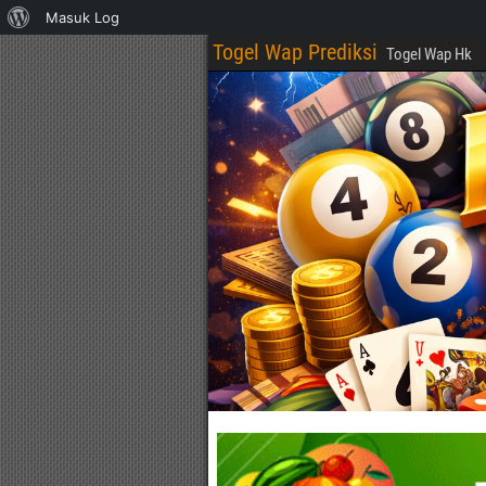
Masuk Log
Togel Wap Prediksi
Togel Wap Hk