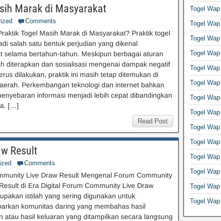
sih Marak di Masyarakat
Togel Wap
ized
Comments
Togel Wap
aktik Togel Masih Marak di Masyarakat? Praktik togel
Togel Wap
adi salah satu bentuk perjudian yang dikenal
Togel Wap
 selama bertahun-tahun. Meskipun berbagai aturan
h diterapkan dan sosialisasi mengenai dampak negatif
Togel Wap
erus dilakukan, praktik ini masih tetap ditemukan di
Togel Wap
aerah. Perkembangan teknologi dan internet bahkan
nyebaran informasi menjadi lebih cepat dibandingkan
Togel Wap
a. […]
Togel Wap
Read Post
Togel Wap
Togel Wap
w Result
Togel Wap
ized
Comments
Togel Wap
munity Live Draw Result Mengenal Forum Community
Result di Era Digital Forum Community Live Draw
Togel Wap
upakan istilah yang sering digunakan untuk
Togel Wap
rkan komunitas daring yang membahas hasil
 atau hasil keluaran yang ditampilkan secara langsung