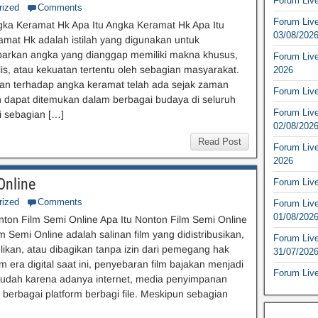
Forum Live
rized
Comments
Forum Live
gka Keramat Hk Apa Itu Angka Keramat Hk Apa Itu
03/08/202
mat Hk adalah istilah yang digunakan untuk
rkan angka yang dianggap memiliki makna khusus,
Forum Live
olis, atau kekuatan tertentu oleh sebagian masyarakat.
2026
an terhadap angka keramat telah ada sejak zaman
Forum Live
 dapat ditemukan dalam berbagai budaya di seluruh
Forum Liv
i sebagian […]
02/08/202
Read Post
Forum Live
2026
Online
Forum Live
rized
Comments
Forum Live
01/08/202
nton Film Semi Online Apa Itu Nonton Film Semi Online
m Semi Online adalah salinan film yang didistribusikan,
Forum Liv
elikan, atau dibagikan tanpa izin dari pemegang hak
31/07/202
m era digital saat ini, penyebaran film bajakan menjadi
Forum Live
udah karena adanya internet, media penyimpanan
an berbagai platform berbagi file. Meskipun sebagian