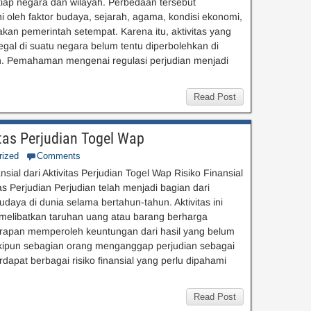
tiap negara dan wilayah. Perbedaan tersebut
i oleh faktor budaya, sejarah, agama, kondisi ekonomi,
jakan pemerintah setempat. Karena itu, aktivitas yang
egal di suatu negara belum tentu diperbolehkan di
n. Pemahaman mengenai regulasi perjudian menjadi
Read Post
itas Perjudian Togel Wap
rized
Comments
nsial dari Aktivitas Perjudian Togel Wap Risiko Finansial
tas Perjudian Perjudian telah menjadi bagian dari
udaya di dunia selama bertahun-tahun. Aktivitas ini
elibatkan taruhan uang atau barang berharga
rapan memperoleh keuntungan dari hasil yang belum
kipun sebagian orang menganggap perjudian sebagai
rdapat berbagai risiko finansial yang perlu dipahami
Read Post