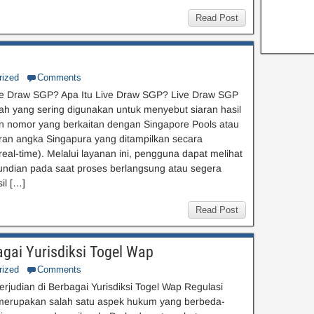
Read Post
rized
Comments
ive Draw SGP? Apa Itu Live Draw SGP? Live Draw SGP
ilah yang sering digunakan untuk menyebut siaran hasil
n nomor yang berkaitan dengan Singapore Pools atau
aran angka Singapura yang ditampilkan secara
real-time). Melalui layanan ini, pengguna dapat melihat
undian pada saat proses berlangsung atau segera
il […]
Read Post
agai Yurisdiksi Togel Wap
rized
Comments
erjudian di Berbagai Yurisdiksi Togel Wap Regulasi
 merupakan salah satu aspek hukum yang berbeda-