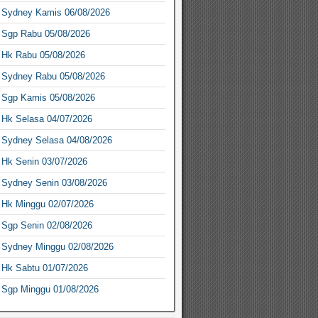
 Sydney Kamis 06/08/2026
 Sgp Rabu 05/08/2026
 Hk Rabu 05/08/2026
 Sydney Rabu 05/08/2026
 Sgp Kamis 05/08/2026
 Hk Selasa 04/07/2026
 Sydney Selasa 04/08/2026
 Hk Senin 03/07/2026
 Sydney Senin 03/08/2026
 Hk Minggu 02/07/2026
 Sgp Senin 02/08/2026
 Sydney Minggu 02/08/2026
 Hk Sabtu 01/07/2026
 Sgp Minggu 01/08/2026