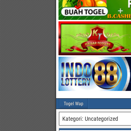
Togel Wap
Kategori:
Uncategorized