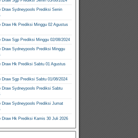
 Draw Sgp Prediksi Senin 03/08/2024
 Draw Sydneypools Prediksi Senin
6
 Draw Hk Prediksi Minggu 02 Agustus
 Draw Sgp Prediksi Minggu 02/08/2024
e Draw Sydneypools Prediksi Minggu
6
 Draw Hk Prediksi Sabtu 01 Agustus
 Draw Sgp Prediksi Sabtu 01/08/2024
 Draw Sydneypools Prediksi Sabtu
6
e Draw Sydneypools Prediksi Jumat
6
 Draw Hk Prediksi Kamis 30 Juli 2026