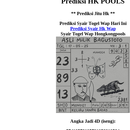
Prediksi HK POOLS
** Prediksi Jitu Hk **
Prediksi Syair Togel Wap Hari Ini
Prediksi Syair Hk Wap
Syair Togel Wap Hongkongpools
Angka Jadi 4D (iseng):