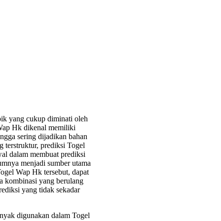
ik yang cukup diminati oleh
 Wap Hk dikenal memiliki
hingga sering dijadikan bahan
 terstruktur, prediksi Togel
wal dalam membuat prediksi
elumnya menjadi sumber utama
ogel Wap Hk tersebut, dapat
ta kombinasi yang berulang
ediksi yang tidak sekadar
banyak digunakan dalam Togel