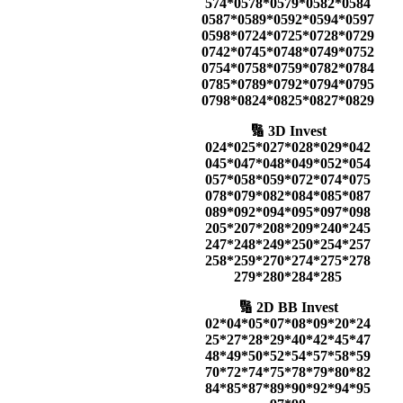
574*0578*0579*0582*0584
0587*0589*0592*0594*0597
0598*0724*0725*0728*0729
0742*0745*0748*0749*0752
0754*0758*0759*0782*0784
0785*0789*0792*0794*0795
0798*0824*0825*0827*0829
🔢 3D Invest
024*025*027*028*029*042
045*047*048*049*052*054
057*058*059*072*074*075
078*079*082*084*085*087
089*092*094*095*097*098
205*207*208*209*240*245
247*248*249*250*254*257
258*259*270*274*275*278
279*280*284*285
🔢 2D BB Invest
02*04*05*07*08*09*20*24
25*27*28*29*40*42*45*47
48*49*50*52*54*57*58*59
70*72*74*75*78*79*80*82
84*85*87*89*90*92*94*95