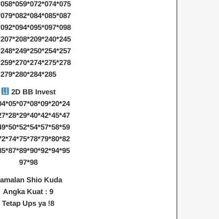
*058*059*072*074*075
*079*082*084*085*087
*092*094*095*097*098
*207*208*209*240*245
*248*249*250*254*257
*259*270*274*275*278
279*280*284*285
2D BB Invest
04*05*07*08*09*20*24
27*28*29*40*42*45*47
49*50*52*54*57*58*59
72*74*75*78*79*80*82
85*87*89*90*92*94*95
97*98
amalan Shio Kuda
Angka Kuat : 9
Tetap Ups ya !8