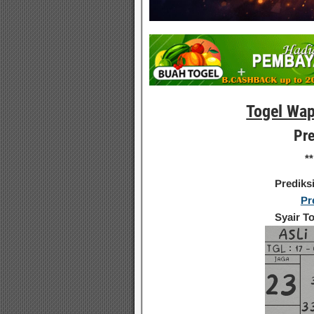
Togel Wap
Pr
**
Prediksi
Pr
Syair T