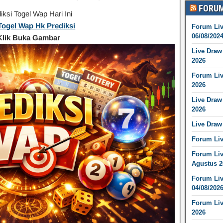
FORUM
iksi Togel Wap Hari Ini
 Togel Wap Hk Prediksi
Forum Liv
06/08/202
Klik Buka Gambar
Live Draw
2026
Forum Liv
2026
Live Draw
2026
Live Draw
Forum Liv
Forum Liv
Agustus 2
Forum Liv
04/08/202
Forum Liv
2026