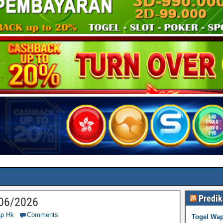
Predik
/06/2026
ap Hk
Comments
Togel Wap