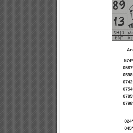
An
574
0587
0598
0742
0754
0785
0798
024
045