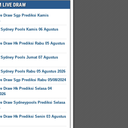
 LIVE DRAW
e Draw Sgp Prediksi Kamis
4
 Sydney Pools Kamis 06 Agustus
e Draw Hk Prediksi Rabu 05 Agustus
 Sydney Pools Jumat 07 Agustus
 Sydney Pools Rabu 05 Agustus 2026
e Draw Sgp Prediksi Rabu 05/08/2024
e Draw Hk Prediksi Selasa 04
026
e Draw Sydneypools Prediksi Selasa
6
e Draw Hk Prediksi Senin 03 Agustus