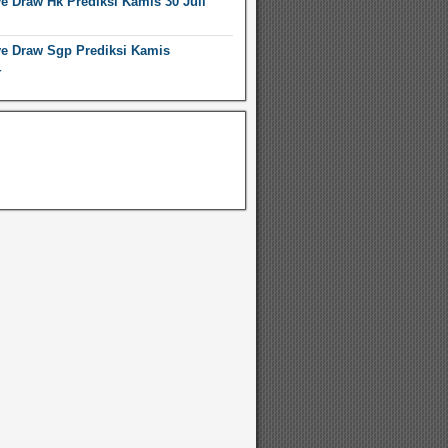
e Draw Hk Prediksi Kamis 30 Juli
e Draw Sgp Prediksi Kamis
4