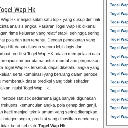
Togel Wap
Togel Wap Hk
Togel Wap
 Wap Hk menjadi salah satu topik yang cukup diminati
Togel Wap
inta analisis angka. Pasaran Togel Wap Hk dikenal
Togel Wap
gan ritme keluaran yang relatif stabil, sehingga sering
Togel Wap
ihat pola dan tren tertentu. Dengan pendekatan yang
l Wap HK dapat disusun secara lebih logis dan
Togel Wap
buat prediksi Togel Wap HK adalah mempelajari data
Togel Wap
ya menjadi sumber utama untuk memahami pergerakan
Togel Wap
ta Togel Wap Hk tersebut, dapat diketahui angka yang
Togel Wap
keluar, serta kombinasi yang berulang dalam periode
ntu membentuk dasar prediksi yang tidak sekadar
Togel Wap
lkan intuisi Togel Wap Hk.
Togel Wap
s, metode statistik sederhana juga banyak digunakan
Togel Wap
frekuensi kemunculan angka, pola genap dan ganjil,
Togel Wap
n kecil menjadi teknik umum yang sering diterapkan.
Togel Wap
ategori angka, prediksi yang dihasilkan cenderung
n tidak berat sebelah.
Togel Wap Hk