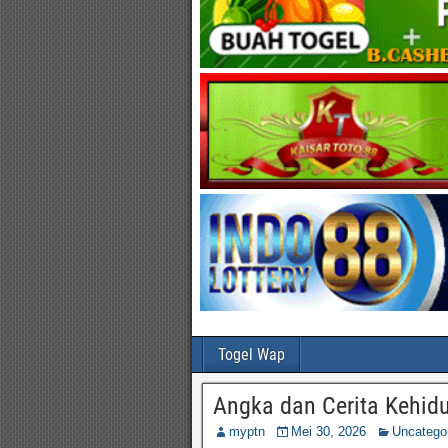
Togel Wap
Angka dan Cerita Kehid
myptn
Mei 30, 2026
Uncatego