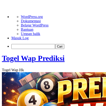
Tentang
WordPress.org
WordPress
Dokumentasi
Belajar WordPress
Bantuan
Umpan balik
Masuk Log
Cari
Togel Wap Prediksi
Togel Wap Hk