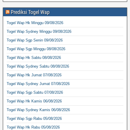
Prediksi Togel Wap
Togel Wap Hk Minggu 09/08/2026
Togel Wap Sydney Minggu 09/08/2026
Togel Wap Sgp Senin 09/08/2026
Togel Wap Sgp Minggu 08/08/2026
Togel Wap Hk Sabtu 08/08/2026
Togel Wap Sydney Sabtu 08/08/2026
Togel Wap Hk Jumat 07/08/2026
Togel Wap Sydney Jumat 07/08/2026
Togel Wap Sgp Sabtu 07/08/2026
Togel Wap Hk Kamis 06/08/2026
Togel Wap Sydney Kamis 06/08/2026
Togel Wap Sgp Rabu 05/08/2026
Togel Wap Hk Rabu 05/08/2026