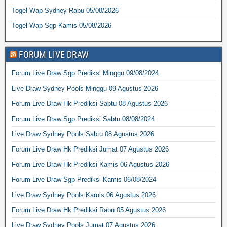
Togel Wap Sydney Rabu 05/08/2026
Togel Wap Sgp Kamis 05/08/2026
FORUM LIVE DRAW
Forum Live Draw Sgp Prediksi Minggu 09/08/2024
Live Draw Sydney Pools Minggu 09 Agustus 2026
Forum Live Draw Hk Prediksi Sabtu 08 Agustus 2026
Forum Live Draw Sgp Prediksi Sabtu 08/08/2024
Live Draw Sydney Pools Sabtu 08 Agustus 2026
Forum Live Draw Hk Prediksi Jumat 07 Agustus 2026
Forum Live Draw Hk Prediksi Kamis 06 Agustus 2026
Forum Live Draw Sgp Prediksi Kamis 06/08/2024
Live Draw Sydney Pools Kamis 06 Agustus 2026
Forum Live Draw Hk Prediksi Rabu 05 Agustus 2026
Live Draw Sydney Pools Jumat 07 Agustus 2026