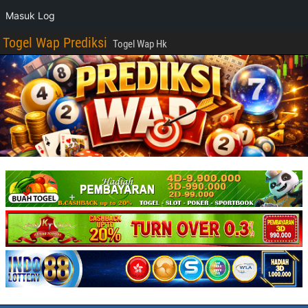
Masuk Log
Togel Wap Prediksi
Togel Wap Hk