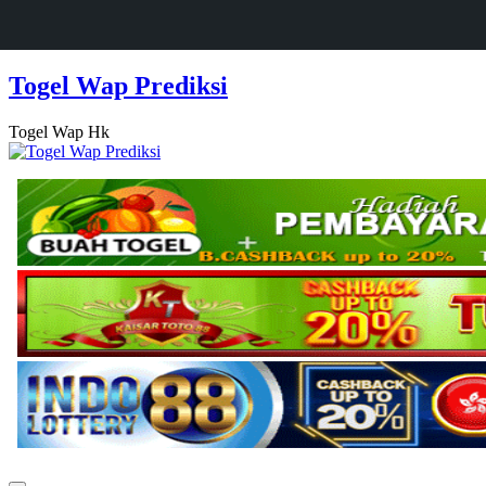
Togel Wap Prediksi
Togel Wap Hk