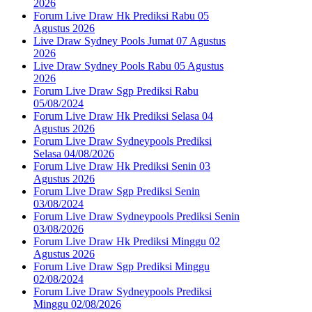
2026
Forum Live Draw Hk Prediksi Rabu 05
Agustus 2026
Live Draw Sydney Pools Jumat 07 Agustus
2026
Live Draw Sydney Pools Rabu 05 Agustus
2026
Forum Live Draw Sgp Prediksi Rabu
05/08/2024
Forum Live Draw Hk Prediksi Selasa 04
Agustus 2026
Forum Live Draw Sydneypools Prediksi
Selasa 04/08/2026
Forum Live Draw Hk Prediksi Senin 03
Agustus 2026
Forum Live Draw Sgp Prediksi Senin
03/08/2024
Forum Live Draw Sydneypools Prediksi Senin
03/08/2026
Forum Live Draw Hk Prediksi Minggu 02
Agustus 2026
Forum Live Draw Sgp Prediksi Minggu
02/08/2024
Forum Live Draw Sydneypools Prediksi
Minggu 02/08/2026