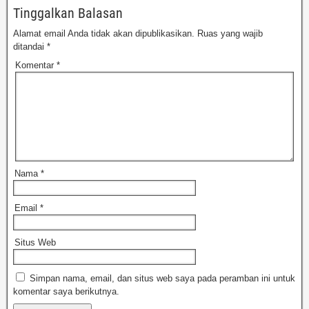
Tinggalkan Balasan
Alamat email Anda tidak akan dipublikasikan.
Ruas yang wajib
ditandai
*
Komentar
*
Nama
*
Email
*
Situs Web
Simpan nama, email, dan situs web saya pada peramban ini untuk
komentar saya berikutnya.