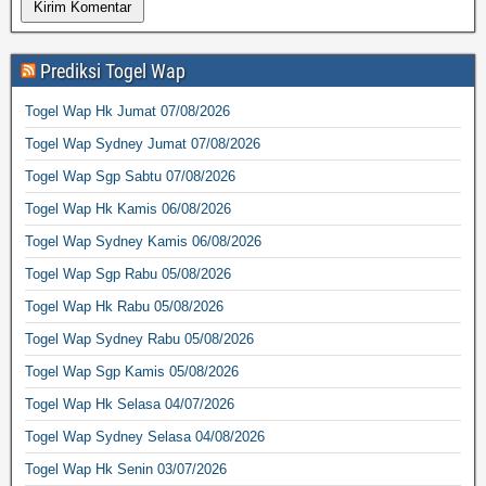
Prediksi Togel Wap
Togel Wap Hk Jumat 07/08/2026
Togel Wap Sydney Jumat 07/08/2026
Togel Wap Sgp Sabtu 07/08/2026
Togel Wap Hk Kamis 06/08/2026
Togel Wap Sydney Kamis 06/08/2026
Togel Wap Sgp Rabu 05/08/2026
Togel Wap Hk Rabu 05/08/2026
Togel Wap Sydney Rabu 05/08/2026
Togel Wap Sgp Kamis 05/08/2026
Togel Wap Hk Selasa 04/07/2026
Togel Wap Sydney Selasa 04/08/2026
Togel Wap Hk Senin 03/07/2026