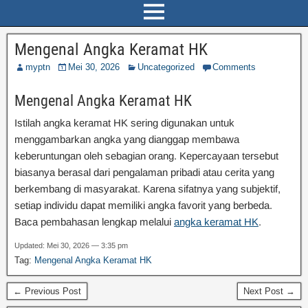
Mengenal Angka Keramat HK
myptn
Mei 30, 2026
Uncategorized
Comments
Mengenal Angka Keramat HK
Istilah angka keramat HK sering digunakan untuk
menggambarkan angka yang dianggap membawa
keberuntungan oleh sebagian orang. Kepercayaan tersebut
biasanya berasal dari pengalaman pribadi atau cerita yang
berkembang di masyarakat. Karena sifatnya yang subjektif,
setiap individu dapat memiliki angka favorit yang berbeda.
Baca pembahasan lengkap melalui
angka keramat HK
.
Updated: Mei 30, 2026 — 3:35 pm
Tag:
Mengenal Angka Keramat HK
← Previous Post
Next Post →