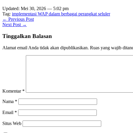
Updated: Mei 30, 2026 — 5:02 pm
Tag:
implementasi WAP dalam berbagai perangkat seluler
← Previous Post
Next Post →
Tinggalkan Balasan
Alamat email Anda tidak akan dipublikasikan.
Ruas yang wajib ditan
Komentar
*
Nama
*
Email
*
Situs Web