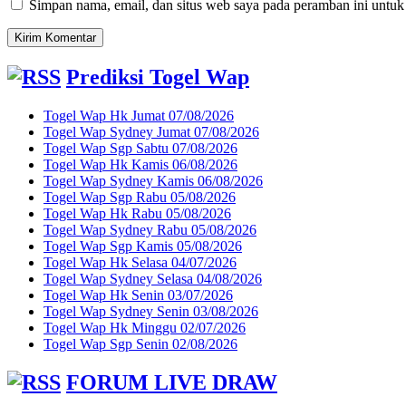
Simpan nama, email, dan situs web saya pada peramban ini untuk
Prediksi Togel Wap
Togel Wap Hk Jumat 07/08/2026
Togel Wap Sydney Jumat 07/08/2026
Togel Wap Sgp Sabtu 07/08/2026
Togel Wap Hk Kamis 06/08/2026
Togel Wap Sydney Kamis 06/08/2026
Togel Wap Sgp Rabu 05/08/2026
Togel Wap Hk Rabu 05/08/2026
Togel Wap Sydney Rabu 05/08/2026
Togel Wap Sgp Kamis 05/08/2026
Togel Wap Hk Selasa 04/07/2026
Togel Wap Sydney Selasa 04/08/2026
Togel Wap Hk Senin 03/07/2026
Togel Wap Sydney Senin 03/08/2026
Togel Wap Hk Minggu 02/07/2026
Togel Wap Sgp Senin 02/08/2026
FORUM LIVE DRAW