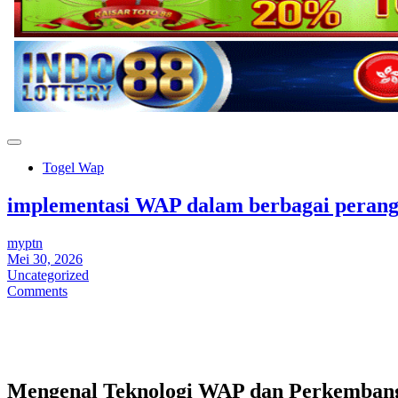
Togel Wap
implementasi WAP dalam berbagai perangk
myptn
Mei 30, 2026
Uncategorized
Comments
Mengenal Teknologi WAP dan Perkemban