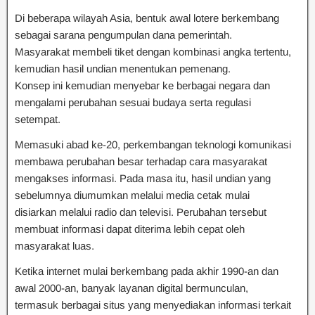
Di beberapa wilayah Asia, bentuk awal lotere berkembang
sebagai sarana pengumpulan dana pemerintah.
Masyarakat membeli tiket dengan kombinasi angka tertentu,
kemudian hasil undian menentukan pemenang.
Konsep ini kemudian menyebar ke berbagai negara dan
mengalami perubahan sesuai budaya serta regulasi
setempat.
Memasuki abad ke-20, perkembangan teknologi komunikasi
membawa perubahan besar terhadap cara masyarakat
mengakses informasi. Pada masa itu, hasil undian yang
sebelumnya diumumkan melalui media cetak mulai
disiarkan melalui radio dan televisi. Perubahan tersebut
membuat informasi dapat diterima lebih cepat oleh
masyarakat luas.
Ketika internet mulai berkembang pada akhir 1990-an dan
awal 2000-an, banyak layanan digital bermunculan,
termasuk berbagai situs yang menyediakan informasi terkait