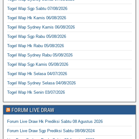
Togel Wap Sgp Sabtu 07/08/2026
Togel Wap Hk Kamis 06/08/2026
Togel Wap Sydney Kamis 06/08/2026
Togel Wap Sgp Rabu 05/08/2026
Togel Wap Hk Rabu 05/08/2026
Togel Wap Sydney Rabu 05/08/2026
Togel Wap Sgp Kamis 05/08/2026
Togel Wap Hk Selasa 04/07/2026
Togel Wap Sydney Selasa 04/08/2026
Togel Wap Hk Senin 03/07/2026
FORUM LIVE DRAW
Forum Live Draw Hk Prediksi Sabtu 08 Agustus 2026
Forum Live Draw Sgp Prediksi Sabtu 08/08/2024