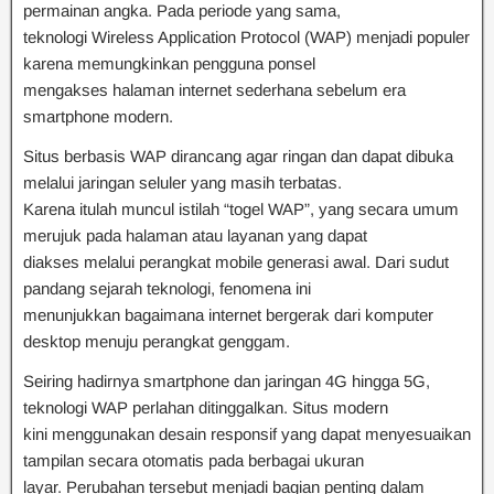
permainan angka. Pada periode yang sama,
teknologi Wireless Application Protocol (WAP) menjadi populer
karena memungkinkan pengguna ponsel
mengakses halaman internet sederhana sebelum era
smartphone modern.
Situs berbasis WAP dirancang agar ringan dan dapat dibuka
melalui jaringan seluler yang masih terbatas.
Karena itulah muncul istilah “togel WAP”, yang secara umum
merujuk pada halaman atau layanan yang dapat
diakses melalui perangkat mobile generasi awal. Dari sudut
pandang sejarah teknologi, fenomena ini
menunjukkan bagaimana internet bergerak dari komputer
desktop menuju perangkat genggam.
Seiring hadirnya smartphone dan jaringan 4G hingga 5G,
teknologi WAP perlahan ditinggalkan. Situs modern
kini menggunakan desain responsif yang dapat menyesuaikan
tampilan secara otomatis pada berbagai ukuran
layar. Perubahan tersebut menjadi bagian penting dalam