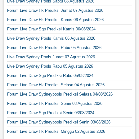
Live Draw Sydney Pools Sabtu 08 Agustus 2026
Forum Live Draw Hk Prediksi Jumat 07 Agustus 2026
Forum Live Draw Hk Prediksi Kamis 06 Agustus 2026
Forum Live Draw Sgp Prediksi Kamis 06/08/2024
Live Draw Sydney Pools Kamis 06 Agustus 2026
Forum Live Draw Hk Prediksi Rabu 05 Agustus 2026
Live Draw Sydney Pools Jumat 07 Agustus 2026
Live Draw Sydney Pools Rabu 05 Agustus 2026
Forum Live Draw Sgp Prediksi Rabu 05/08/2024
Forum Live Draw Hk Prediksi Selasa 04 Agustus 2026
Forum Live Draw Sydneypools Prediksi Selasa 04/08/2026
Forum Live Draw Hk Prediksi Senin 03 Agustus 2026
Forum Live Draw Sgp Prediksi Senin 03/08/2024
Forum Live Draw Sydneypools Prediksi Senin 03/08/2026
Forum Live Draw Hk Prediksi Minggu 02 Agustus 2026