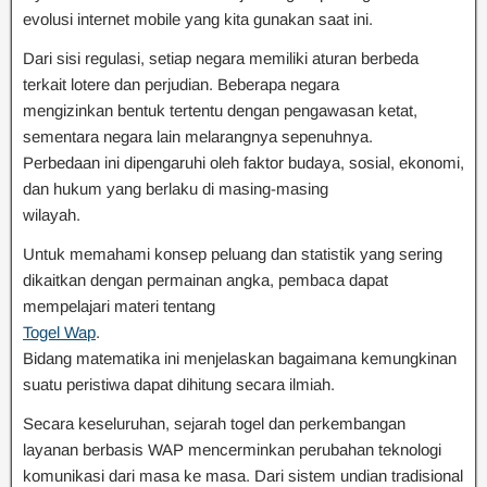
evolusi internet mobile yang kita gunakan saat ini.
Dari sisi regulasi, setiap negara memiliki aturan berbeda
terkait lotere dan perjudian. Beberapa negara
mengizinkan bentuk tertentu dengan pengawasan ketat,
sementara negara lain melarangnya sepenuhnya.
Perbedaan ini dipengaruhi oleh faktor budaya, sosial, ekonomi,
dan hukum yang berlaku di masing-masing
wilayah.
Untuk memahami konsep peluang dan statistik yang sering
dikaitkan dengan permainan angka, pembaca dapat
mempelajari materi tentang
Togel Wap
.
Bidang matematika ini menjelaskan bagaimana kemungkinan
suatu peristiwa dapat dihitung secara ilmiah.
Secara keseluruhan, sejarah togel dan perkembangan
layanan berbasis WAP mencerminkan perubahan teknologi
komunikasi dari masa ke masa. Dari sistem undian tradisional